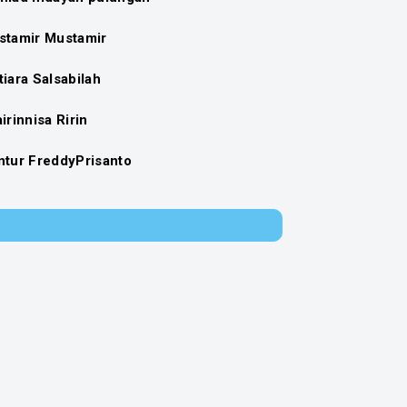
stamir Mustamir
iara Salsabilah
irinnisa Ririn
ntur FreddyPrisanto