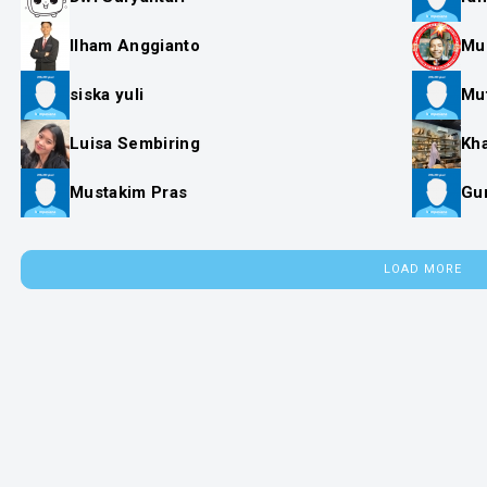
Ilham Anggianto
Mu
siska yuli
Mut
Luisa Sembiring
Kha
Mustakim Pras
Gu
LOAD MORE