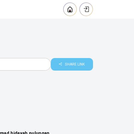
SHARE
LINK
hmad hidayah pulungan