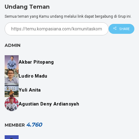
Undang Teman
Kategori :
Education
Dki Jakarta, Jakarta
Semua teman yang Kamu undang melalui link dapat bergabung di Grup ini.
SOSIAL MEDIA
SHARE
KOMDIK
KOMDIK
ADMIN
KOMDIK
Akbar Pitopang
Ludiro Madu
Yuli Anita
Agustian Deny Ardiansyah
4.760
MEMBER