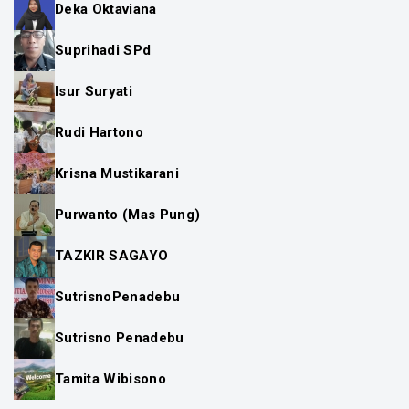
Deka Oktaviana
Suprihadi SPd
Isur Suryati
Rudi Hartono
Krisna Mustikarani
Purwanto (Mas Pung)
TAZKIR SAGAYO
SutrisnoPenadebu
Sutrisno Penadebu
Tamita Wibisono