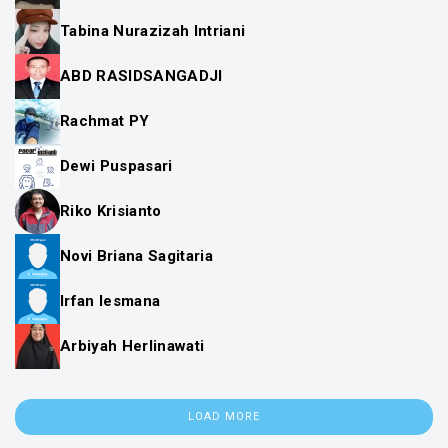
Tabina Nurazizah Intriani
ABD RASIDSANGADJI
Rachmat PY
Dewi Puspasari
Riko Krisianto
Novi Briana Sagitaria
Irfan lesmana
Arbiyah Herlinawati
LOAD MORE