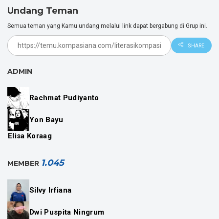
#LitKom #LiterasiKompasiana
Undang Teman
Kategori :
Story
Semua teman yang Kamu undang melalui link dapat bergabung di Grup ini.
Dki Jakarta, Jakarta Pusat
SOSIAL MEDIA
SHARE
Literasi Kompasiana
ADMIN
Literasi Kompasiana
Rachmat Pudiyanto
Yon Bayu
Elisa Koraag
1.045
MEMBER
Silvy Irfiana
Dwi Puspita Ningrum