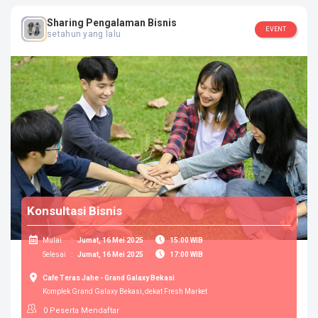
Kategori :
Bisnis
Sharing Pengalaman Bisnis
EVENT
Jawa Barat, Bekasi
setahun yang lalu
SOSIAL MEDIA
Konsultasi Bisnis
Mulai
:
Jumat, 16 Mei 2025
15:00 WIB
Selesai
:
Jumat, 16 Mei 2025
17:00 WIB
Cafe Teras Jahe - Grand Galaxy Bekasi
Komplek Grand Galaxy Bekasi, dekat Fresh Market
0
Peserta Mendaftar