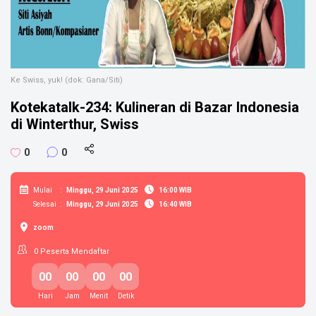
Ke Swiss, yuk! (dok: Gana/Siti)
Kotekatalk-234: Kulineran di Bazar Indonesia
di Winterthur, Swiss
0
0
Mulai
:
Minggu, 29 Juni 2025
16:00 WIB
Selesai
:
Minggu, 29 Juni 2025
16:40 WIB
zoom
0
Peserta Mendaftar
00
00
00
00
Hari
Jam
Menit
Detik