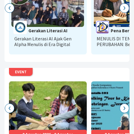
Gerakan Literasi AI
Pena Berka
Gerakan Literasi AI Ajak Gen
MENULIS DI TEN
Alpha Menulis di Era Digital
PERUBAHAN: Bela
Bertumbuh Bersa
Kompasiana
EVENT