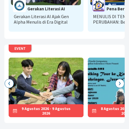
Gerakan Literasi AI
Pena Berka
Gerakan Literasi AI Ajak Gen
MENULIS DI TEN
Alpha Menulis di Era Digital
PERUBAHAN: Bela
Bertumbuh Bersa
Kompasiana
EVENT
9 Agustus 2026 - 9 Agustus
8 Agustus 2026
2026
202