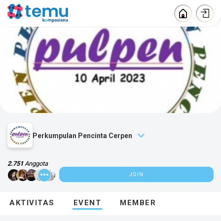
Perkumpulan Pencinta Cerpen
2.751
Anggota
JOIN
ABOUT
AKTIVITAS
EVENT
MEMBER
Tempat berbagi soal cerpen.
Kategori :
Hobby