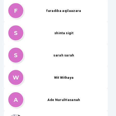
F
faradiba aqilaazara
S
shinta sigit
S
sarah sarah
W
Wit Withaya
A
Ade NurulHasanah