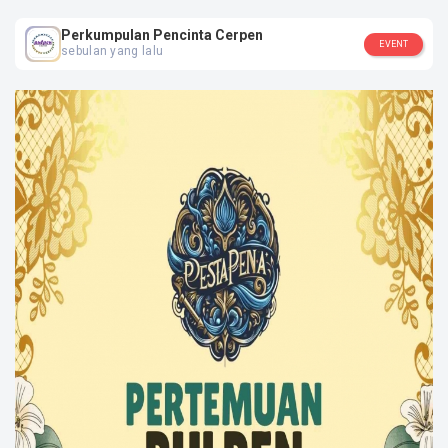
Dki Jakarta, Jakarta Pusat
Perkumpulan Pencinta Cerpen
EVENT
SOSIAL MEDIA
sebulan yang lalu
Perkumpulan Pencinta Cerpen