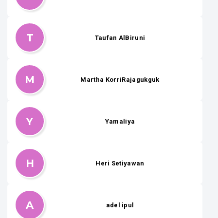
T
Taufan AlBiruni
M
Martha KorriRajagukguk
Y
Yamaliya
H
Heri Setiyawan
A
adel ipul