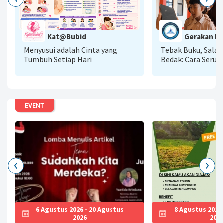
G
Kat@Bubid
Gerakan Lit
A
Menyusui adalah Cinta yang
Tebak Buku, Sala
Tumbuh Setiap Hari
Bedak: Cara Seru 
Literasi AI Menu
Baca
EVENT
6 Agustus 2026 - 20 Agustus
8 Agustus 2026
2026
202