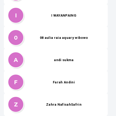
I
I WAYANPAING
0
08 aulia raia aquary wibowo
A
andi sukma
F
Farah Andini
Z
Zahra NafisahSafrin