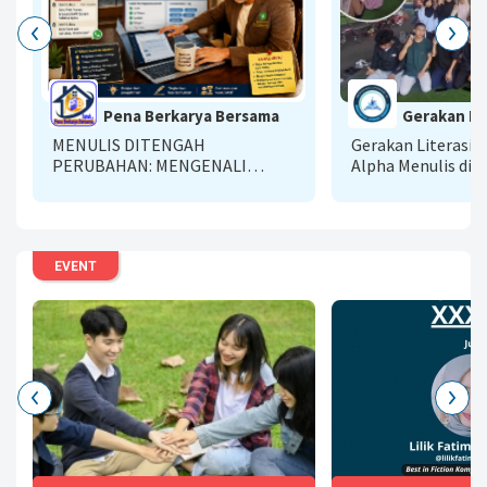
Pena Berkarya Bersama
Gerakan Lit
MENULIS DITENGAH
Gerakan Literasi A
PERUBAHAN: MENGENALI
Alpha Menulis di E
DASBOARD BARU DENGAN
SIKAP ADAPTIF
EVENT