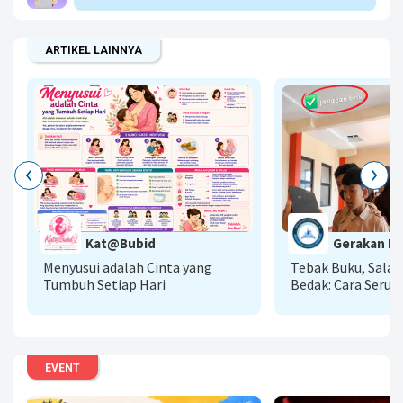
ARTIKEL LAINNYA
G
Kat@Bubid
Gerakan Lit
A
Menyusui adalah Cinta yang
Tebak Buku, Sala
Tumbuh Setiap Hari
Bedak: Cara Seru 
Literasi AI Menu
Baca
EVENT