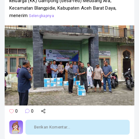
keluarga (KK) Gampong (desa-red) Meudang Ara,
Kecamatan Blangpidie, Kabupaten Aceh Barat Daya,
menerim
0
0