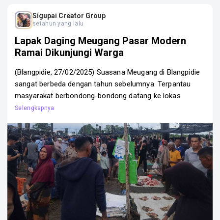
Kategori :
Content Creator
Aceh , Aceh Barat Daya
Sigupai Creator Group
setahun yang lalu
SOSIAL MEDIA
Lapak Daging Meugang Pasar Modern
Sigupai Creator Group
Ramai Dikunjungi Warga
Sigupai Creator Group
(Blangpidie, 27/02/2025) Suasana Meugang di Blangpidie
Sigupai Creator Group
sangat berbeda dengan tahun sebelumnya. Terpantau
Sigupai Creator Group
masyarakat berbondong-bondong datang ke lokas