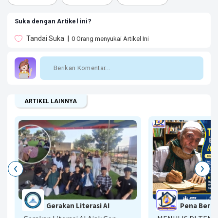
Suka dengan Artikel ini?
Tandai Suka
0
Orang menyukai Artikel Ini
ARTIKEL LAINNYA
Gerakan Literasi AI
Pena Berka