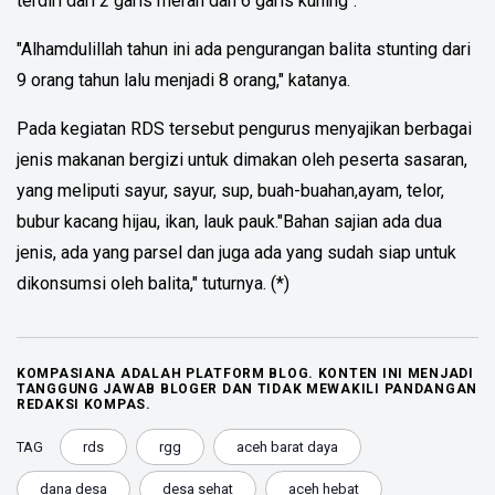
terdiri dari 2 garis merah dan 6 garis kuning".
"Alhamdulillah tahun ini ada pengurangan balita stunting dari
9 orang tahun lalu menjadi 8 orang," katanya.
Pada kegiatan RDS tersebut pengurus menyajikan berbagai
jenis makanan bergizi untuk dimakan oleh peserta sasaran,
yang meliputi sayur, sayur, sup, buah-buahan,ayam, telor,
bubur kacang hijau, ikan, lauk pauk."Bahan sajian ada dua
jenis, ada yang parsel dan juga ada yang sudah siap untuk
dikonsumsi oleh balita," tuturnya. (*)
KOMPASIANA ADALAH PLATFORM BLOG. KONTEN INI MENJADI
TANGGUNG JAWAB BLOGER DAN TIDAK MEWAKILI PANDANGAN
REDAKSI KOMPAS.
TAG
rds
rgg
aceh barat daya
dana desa
desa sehat
aceh hebat