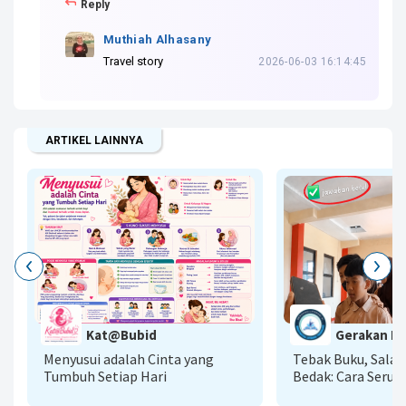
Reply
Muthiah Alhasany
Travel story
2026-06-03 16:14:45
ARTIKEL LAINNYA
G
Kat@Bubid
Gerakan Lit
A
Menyusui adalah Cinta yang
Tebak Buku, Sala
Tumbuh Setiap Hari
Bedak: Cara Seru 
Literasi AI Menu