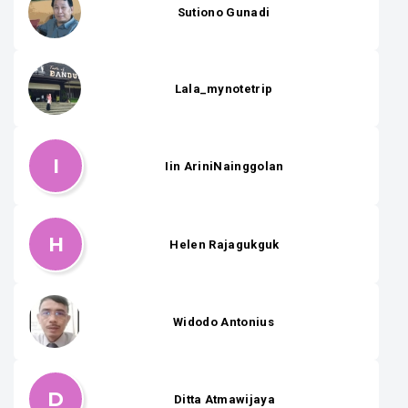
Sutiono Gunadi
Lala_mynotetrip
I
Iin AriniNainggolan
H
Helen Rajagukguk
Widodo Antonius
D
Ditta Atmawijaya