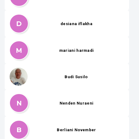
D
desiana iflakha
M
mariani harmadi
Budi Susilo
N
Nenden Nuraeni
B
Berliani November