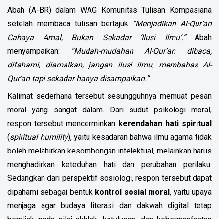
Abah (A-BR) dalam WAG Komunitas Tulisan Kompasiana
setelah membaca tulisan bertajuk
“Menjadikan Al-Qur’an
Cahaya Amal, Bukan Sekadar ‘Ilusi Ilmu’.”
Abah
menyampaikan:
“Mudah-mudahan Al-Qur’an dibaca,
difahami, diamalkan, jangan ilusi ilmu, membahas Al-
Qur’an tapi sekadar hanya disampaikan.”
Kalimat sederhana tersebut sesungguhnya memuat pesan
moral yang sangat dalam. Dari sudut psikologi moral,
respon tersebut mencerminkan
kerendahan hati spiritual
(
spiritual humility
), yaitu kesadaran bahwa ilmu agama tidak
boleh melahirkan kesombongan intelektual, melainkan harus
menghadirkan keteduhan hati dan perubahan perilaku.
Sedangkan dari perspektif sosiologi, respon tersebut dapat
dipahami sebagai bentuk
kontrol sosial moral
, yaitu upaya
menjaga agar budaya literasi dan dakwah digital tetap