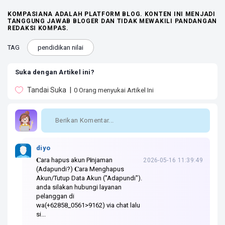
KOMPASIANA ADALAH PLATFORM BLOG. KONTEN INI MENJADI
TANGGUNG JAWAB BLOGER DAN TIDAK MEWAKILI PANDANGAN
REDAKSI KOMPAS.
TAG
pendidikan nilai
Suka dengan Artikel ini?
Tandai Suka
0
Orang menyukai Artikel Ini
diyo
𝐂ara hapus akun P𝗶njaman
2026-05-16 11:39:49
(Adapundi?) 𝐂ara Menghapus
Akun/Tutup Data Akun ("Adapundi").
anda silakan hubungi layanan
pelanggan di
wa(+62858_0561>9162) via chat lalu
si...