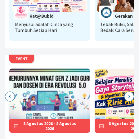
G
Kat@Bubid
Gerakan Lit
A
Menyusui adalah Cinta yang
Tebak Buku, Sala
Tumbuh Setiap Hari
Bedak: Cara Seru 
Literasi AI Menu
Baca
EVENT
8 Agustus 2026 - 8 Agustus
8 Agustus 2026
2026
202