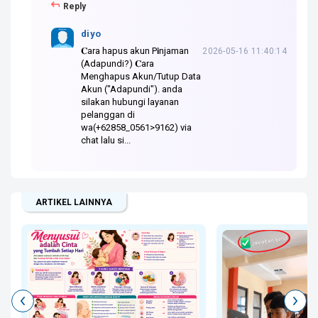
Reply
diyo
𝐂ara hapus akun P𝗶njaman
2026-05-16 11:40:14
(Adapundi?) 𝐂ara
Menghapus Akun/Tutup Data
Akun ("Adapundi"). anda
silakan hubungi layanan
pelanggan di
wa(+62858_0561>9162) via
chat lalu si...
ARTIKEL LAINNYA