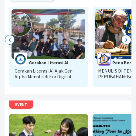
Gerakan Literasi AI
Pena Berka
Gerakan Literasi AI Ajak Gen
MENULIS DI TEN
Alpha Menulis di Era Digital
PERUBAHAN: Bela
Bertumbuh Bersa
Kompasiana
EVENT