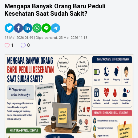
Mengapa Banyak Orang Baru Peduli
Kategori :
Health
Kesehatan Saat Sudah Sakit?
Jawa Barat, Garut
SOSIAL MEDIA
Kat@Bubid
16 Mei 2026 01:49
| Diperbaharui:
23 Mei 2026 11:13
Kat@Bubid
1
0
Kat@Bubid