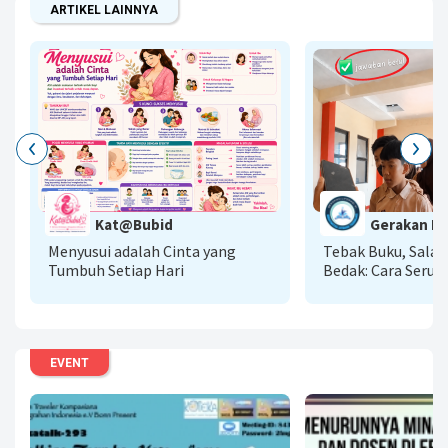
ARTIKEL LAINNYA
G
Kat@Bubid
Gerakan Lit
A
Menyusui adalah Cinta yang
Tebak Buku, Sala
Tumbuh Setiap Hari
Bedak: Cara Seru 
Literasi AI Menu
Baca
EVENT