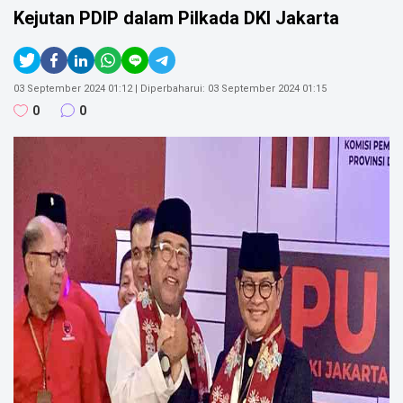
Kejutan PDIP dalam Pilkada DKI Jakarta
Jawa Timur, Batu
SOSIAL MEDIA
03 September 2024 01:12
| Diperbaharui:
03 September 2024 01:15
0
0