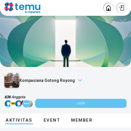
Kompasiana Gotong Royong
636
Anggota
JOIN
ABOUT
AKTIVITAS
EVENT
MEMBER
Grup ini kumpulan penulis Kompasiana
Kategori :
Content Creator