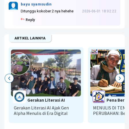
bayu syamsudin
Ditunggu kokober 2 nya hehehe
2026-06-01 18:02:22
Reply
ARTIKEL LAINNYA
Gerakan Literasi AI
Pena Berka
Gerakan Literasi AI Ajak Gen
MENULIS DI TEN
Alpha Menulis di Era Digital
PERUBAHAN: Bela
Bertumbuh Bersa
Kompasiana