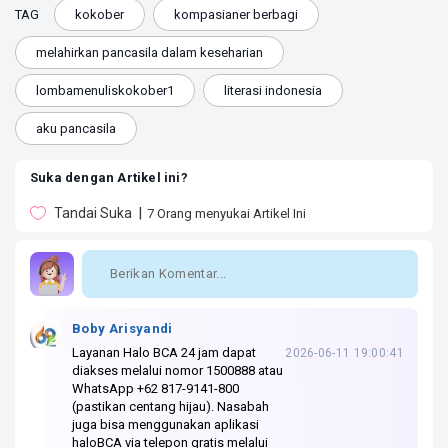
TAG
kokober
kompasianer berbagi
melahirkan pancasila dalam keseharian
lombamenuliskokober1
literasi indonesia
aku pancasila
Suka dengan Artikel ini?
Tandai Suka
7
Orang menyukai Artikel Ini
Boby Arisyandi
Layanan Halo BCA 24 jam dapat
2026-06-11 19:00:41
diakses melalui nomor 1500888 atau
WhatsApp +62 817-9141-800
(pastikan centang hijau). Nasabah
juga bisa menggunakan aplikasi
haloBCA via telepon gratis melalui