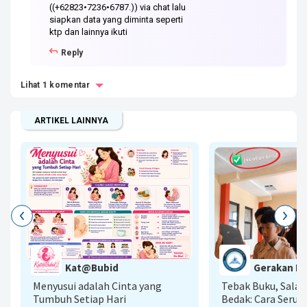
((+62823•7236•6787.)) via chat lalu
siapkan data yang diminta seperti
ktp dan lainnya ikuti
Reply
Lihat 1 komentar
ARTIKEL LAINNYA
G
Kat@Bubid
Gerakan Lit
A
Menyusui adalah Cinta yang
Tebak Buku, Sala
Tumbuh Setiap Hari
Bedak: Cara Seru 