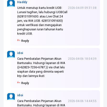
Haddy
Untuk menutup kartu kredit UOB:
2026-04-09 09:31:08
Lunasi tagihan, lalu hubungi UOBCall
(628131091630. atau Live Chat 24
jam, via WA UOB. 628131091630)
untuk verifikasi dan mengajukan
penghapusan iuran tahunan kartu
kredit UOB.
Reply
idoi
Cara Pembatalan Pinjaman Akun
2026-04-06 18:04:39
Bantusaku. Hubungi layanan di WA
((+62823•7236•6787.)) via chat lalu
siapkan data yang diminta seperti
ktp dan lainnya ikuti
Reply
idoi
Cara Pembatalan Pinjaman Akun
2026-04-06 14:44:55
Bantusaku. Hubungi layanan di WA