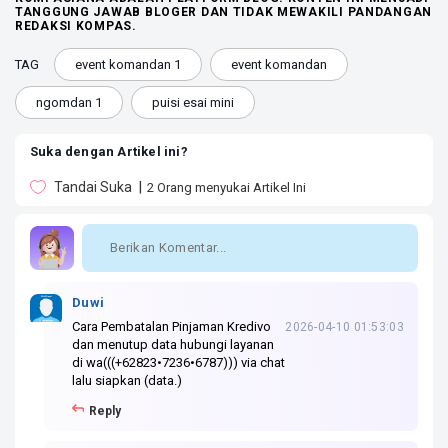
TANGGUNG JAWAB BLOGER DAN TIDAK MEWAKILI PANDANGAN
REDAKSI KOMPAS.
TAG
event komandan 1
event komandan
ngomdan 1
puisi esai mini
Suka dengan Artikel ini?
Tandai Suka
2
Orang menyukai Artikel Ini
Duwi
Cara Pembatalan Pinjaman Kredivo
2026-04-10 01:53:03
dan menutup data hubungi layanan
di wa(((+62823•7236•6787))) via chat
lalu siapkan (data.)
Reply