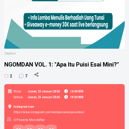
Caption
NGOMDAN VOL. 1: "Apa Itu Puisi Esai Mini?"
2
7
Mulai
:
Jumat, 23 Januari 2026
16:00 WIB
Selesai
:
Jumat, 23 Januari 2026
18:00 WIB
Instagram Live
https://www.instagram.com/kompasianerpasundan/
0
Peserta Mendaftar