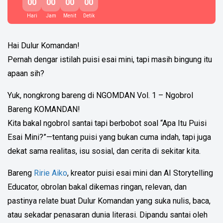
00
00
00
00
Hari
Jam
Menit
Detik
Hai Dulur Komandan!
Pernah dengar istilah puisi esai mini, tapi masih bingung itu
apaan sih?
Yuk, nongkrong bareng di NGOMDAN Vol. 1 – Ngobrol
Bareng KOMANDAN!
Kita bakal ngobrol santai tapi berbobot soal “Apa Itu Puisi
Esai Mini?”—tentang puisi yang bukan cuma indah, tapi juga
dekat sama realitas, isu sosial, dan cerita di sekitar kita.
Bareng
Ririe Aiko
, kreator puisi esai mini dan AI Storytelling
Educator, obrolan bakal dikemas ringan, relevan, dan
pastinya relate buat Dulur Komandan yang suka nulis, baca,
atau sekadar penasaran dunia literasi. Dipandu santai oleh