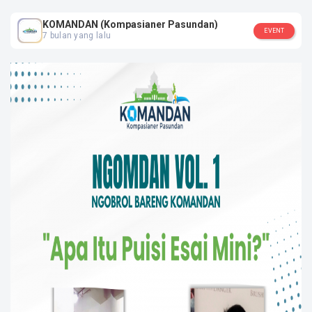
diharapkan KOManDAN bisa menjadi wadah tumbuh bareng dalam literasi,
sekaligus memperkenalkan banyak aspek tentang Jawa Barat ke level nasional
KOMANDAN (Kompasianer Pasundan)
dan internasional melalui konten yang dibuat. Kami menyebut anggota
EVENT
7 bulan yang lalu
KOManDAN dengan sebutan "Dulur KOManDAN" yang berarti sahabat, teman,
saudara, atau keluarga. Segala aktivitas kegiatan KOManDAN bisa diikuti dan
terbuka untuk umum.
Kategori :
Content Creator
Jawa Barat, Bandung
SOSIAL MEDIA
KOMANDAN (Kompasianer Pasundan)