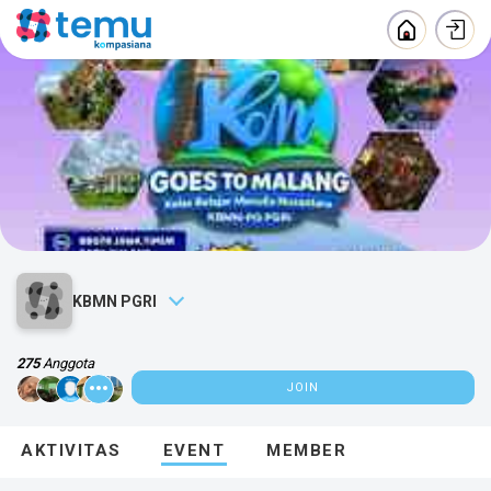
KBMN PGRI
275
Anggota
JOIN
ABOUT
AKTIVITAS
EVENT
MEMBER
Kategori :
Education
Lampung, Bandar Lampung