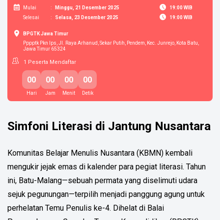
Mulai
:
Minggu, 21 Desember 2025
19:00 WIB
Selesai
:
Selasa, 23 Desember 2025
19:00 WIB
BPGTK Jawa Timur
Pppptk Pkn Ips, Jl. Raya Arhanud, Sekar Putih, Pendem, Kec. Junrejo, Kota Batu,
Jawa Timur 65324
1
Peserta Mendaftar
00
00
00
00
Hari
Jam
Menit
Detik
Simfoni Literasi di Jantung Nusantara
Komunitas Belajar Menulis Nusantara (KBMN) kembali
mengukir jejak emas di kalender para pegiat literasi. Tahun
ini, Batu-Malang—sebuah permata yang diselimuti udara
sejuk pegunungan—terpilih menjadi panggung agung untuk
perhelatan Temu Penulis ke-4. Dihelat di Balai