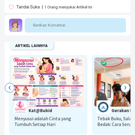
Tandai Suka
1
Orang menyukai Artikel Ini
ARTIKEL LAINNYA
G
Kat@Bubid
Gerakan Lit
A
Menyusui adalah Cinta yang
Tebak Buku, Sala
Tumbuh Setiap Hari
Bedak: Cara Seru 
Literasi AI Menu