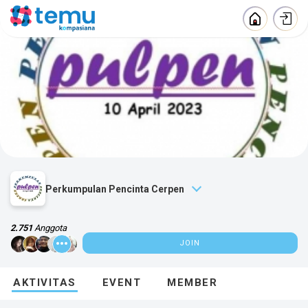
Perkumpulan Pencinta Cerpen
2.751
Anggota
JOIN
ABOUT
AKTIVITAS
EVENT
MEMBER
Tempat berbagi soal cerpen.
Kategori :
Hobby