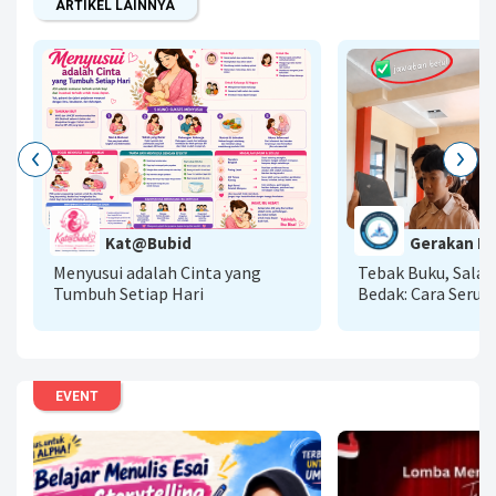
ARTIKEL LAINNYA
G
Kat@Bubid
Gerakan Lit
A
Menyusui adalah Cinta yang
Tebak Buku, Sala
Tumbuh Setiap Hari
Bedak: Cara Seru 
Literasi AI Menu
Baca
EVENT