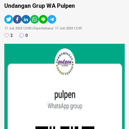
Undangan Grup WA Pulpen
Dki Jakarta, Jakarta Pusat
SOSIAL MEDIA
Perkumpulan Pencinta Cerpen
17 Juli 2023 12:09
| Diperbaharui:
17 Juli 2023 12:09
2
0