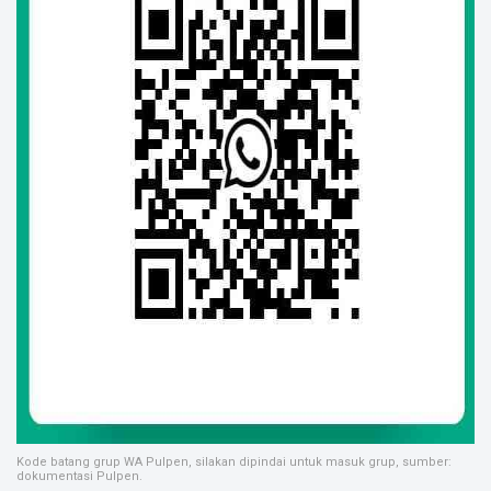
Kode batang grup WA Pulpen, silakan dipindai untuk masuk grup, sumber:
dokumentasi Pulpen.