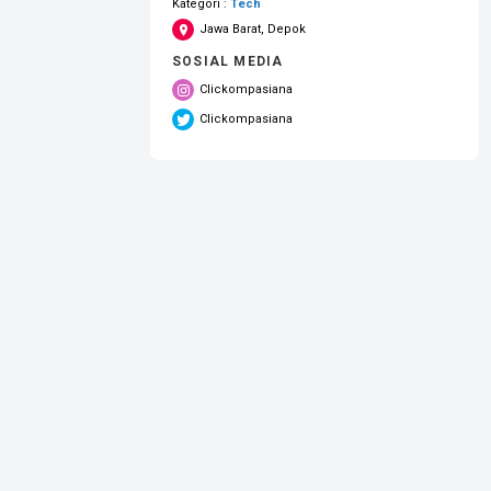
Kategori :
Tech
Jawa Barat, Depok
SOSIAL MEDIA
Clickompasiana
Clickompasiana