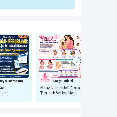
arya Bersama
Kat@Bubid
GAH
Menyusui adalah Cinta yang
Te
jar
Tumbuh Setiap Hari
Be
ma Wajah Baru
Li
Ba