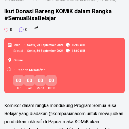
Yuk menulis film Di Kompasiana sambil sekalian berdonasi (dok. KOMiK)
Ikut Donasi Bareng KOMiK dalam Rangka
#SemuaBisaBelajar
0
0
Mulai
:
Sabtu, 28 September 2024
15:00 WIB
Selesai
:
Senin, 30 September 2024
18:00 WIB
Online
1
Peserta Mendaftar
00
00
00
00
Hari
Jam
Menit
Detik
Komiker dalam rangka mendukung Program Semua Bisa
Belajar yang diadakan @kompasianacom untuk mewujudkan
pendidikan inklusif di Papua, maka KOMiK akan