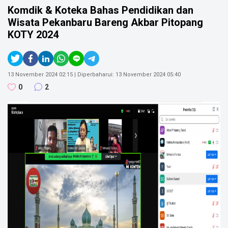
Komdik & Koteka Bahas Pendidikan dan
Kategori :
Education
Wisata Pekanbaru Bareng Akbar Pitopang
Dki Jakarta, Jakarta
KOTY 2024
SOSIAL MEDIA
KOMDIK
KOMDIK
13 November 2024 02:15
| Diperbaharui:
13 November 2024 05:40
KOMDIK
0
2