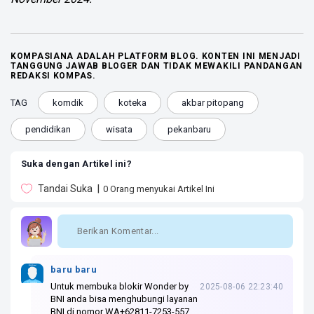
KOMPASIANA ADALAH PLATFORM BLOG. KONTEN INI MENJADI
TANGGUNG JAWAB BLOGER DAN TIDAK MEWAKILI PANDANGAN
REDAKSI KOMPAS.
TAG
komdik
koteka
akbar pitopang
pendidikan
wisata
pekanbaru
Suka dengan Artikel ini?
Tandai Suka
0
Orang menyukai Artikel Ini
baru baru
Untuk membuka blokir Wonder by
2025-08-06 22:23:40
BNI anda bisa menghubungi layanan
BNI di nomor WA+62811-7253-557.