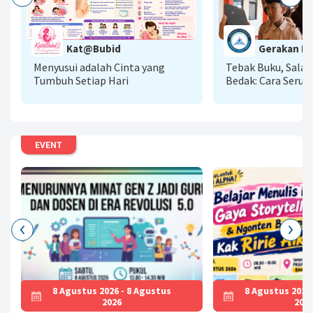
G
Kat@Bubid
Gerakan Lit
A
Menyusui adalah Cinta yang
Tebak Buku, Sala
Tumbuh Setiap Hari
Bedak: Cara Seru 
Literasi AI Menu
Baca
EVENT
8 Agustus 2026 - 8 Agustus
8 Agustus 2026
2026
202