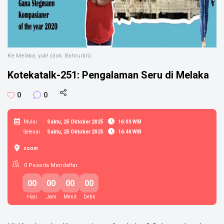
Ke Melaka, yuk! (dok. Bahrudin)
Kotekatalk-251: Pengalaman Seru di Melaka
0
0
Mulai
:
Sabtu, 25 Oktober 2025
16:00 WIB
Selesai
:
Sabtu, 25 Oktober 2025
16:40 WIB
zoom
0
Peserta Mendaftar
00
00
00
00
Hari
Jam
Menit
Detik