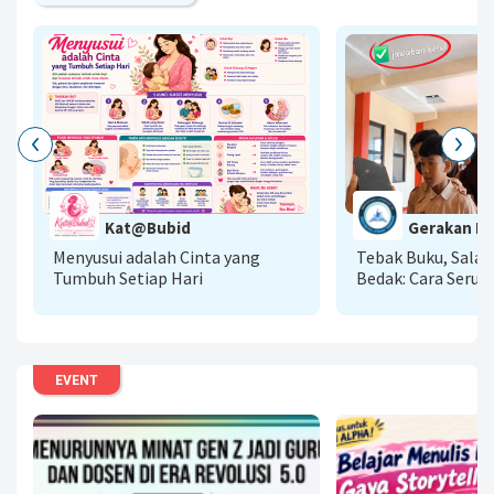
G
Kat@Bubid
Gerakan Lit
A
Menyusui adalah Cinta yang
Tebak Buku, Sala
Tumbuh Setiap Hari
Bedak: Cara Seru 
Literasi AI Menu
Baca
EVENT