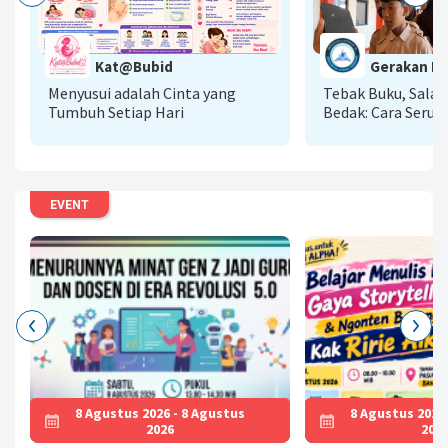
G
Kat@Bubid
Gerakan Lit
A
Menyusui adalah Cinta yang
Tebak Buku, Sala
Tumbuh Setiap Hari
Bedak: Cara Seru 
Literasi AI Menu
Baca
EVENT
8 Agustus 2026 - 8 Agustus
8 Agustus 2026
2026
202