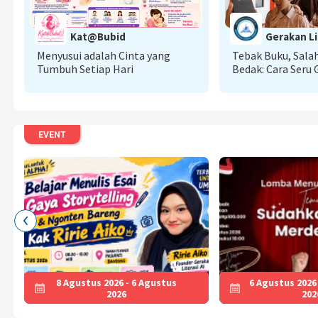
NG
Kat@Bubid
Gerakan Li
A
Menyusui adalah Cinta yang
Tebak Buku, Sala
Tumbuh Setiap Hari
Bedak: Cara Seru
Literasi AI Menu
Baca
EVENT
8 Agustus 2026 - 6 Agustus
6 Agustus 2026
2026
202