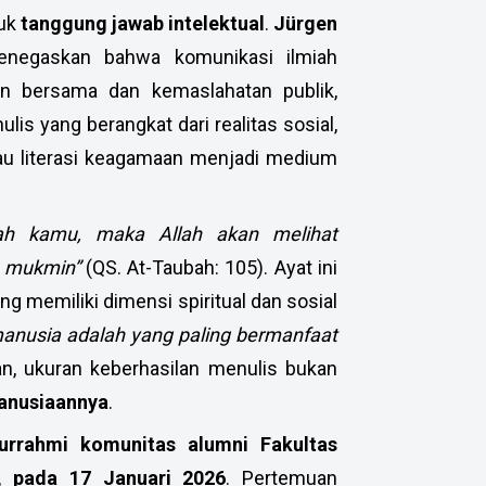
tuk
tanggung jawab intelektual
.
Jürgen
enegaskan bahwa komunikasi ilmiah
n bersama dan kemaslahatan publik,
lis yang berangkat dari realitas sosial,
tau literasi keagamaan menjadi medium
alah kamu, maka Allah akan melihat
g mukmin”
(QS. At-Taubah: 105). Ayat ini
 memiliki dimensi spiritual dan sosial
manusia adalah yang paling bermanfaat
, ukuran keberhasilan menulis bukan
nusiaannya
.
turrahmi komunitas alumni Fakultas
s, pada 17 Januari 2026
. Pertemuan