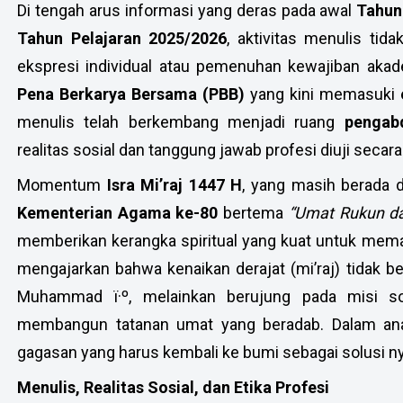
Di tengah arus informasi yang deras pada awal
Tahun
Tahun Pelajaran 2025/2026
, aktivitas menulis tid
ekspresi individual atau pemenuhan kewajiban akade
Pena Berkarya Bersama (PBB)
yang kini memasuki
menulis telah berkembang menjadi ruang
pengab
realitas sosial dan tanggung jawab profesi diuji secara
Momentum
Isra Mi’raj 1447 H
, yang masih berada
Kementerian Agama ke-80
bertema
“Umat Rukun da
memberikan kerangka spiritual yang kuat untuk memakn
mengajarkan bahwa kenaikan derajat (mi’raj) tidak b
Muhammad
ï·º
, melainkan berujung pada misi s
membangun tatanan umat yang beradab. Dalam analog
gagasan yang harus kembali ke bumi sebagai solusi ny
Menulis, Realitas Sosial, dan Etika Profesi