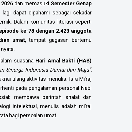
 2026
dan memasuki
Semester Genap
ak lagi dapat dipahami sebagai sekadar
mik. Dalam komunitas literasi seperti
episode ke-78 dengan 2.423 anggota
dian umat
, tempat gagasan bertemu
 nyata.
 dalam suasana
Hari Amal Bakti (HAB)
n Sinergi, Indonesia Damai dan Maju”
,
ai ulang aktivitas menulis. Isra Mi’raj
erhenti pada pengalaman personal Nabi
osial: membawa perintah shalat dan
i intelektual, menulis adalah mi’raj
ata bagi persoalan umat.