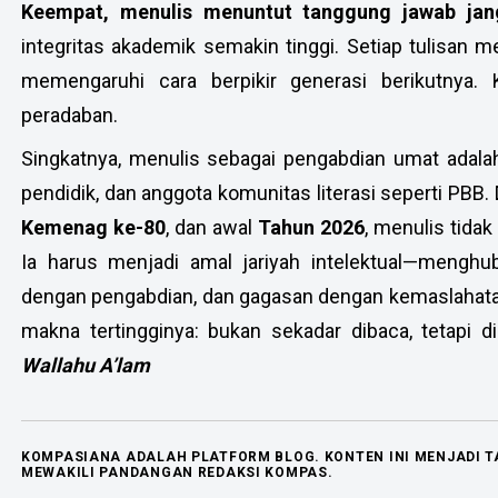
Keempat, menulis menuntut tanggung jawab ja
integritas akademik semakin tinggi. Setiap tulisan m
memengaruhi cara berpikir generasi berikutnya. K
peradaban.
Singkatnya, menulis sebagai pengabdian umat adalah 
pendidik, dan anggota komunitas literasi seperti PBB
Kemenag ke-80
, dan awal
Tahun 2026
, menulis tidak
Ia harus menjadi amal jariyah intelektual—menghub
dengan pengabdian, dan gagasan dengan kemaslahata
makna tertingginya: bukan sekadar dibaca, tetapi 
Wallahu A’lam
KOMPASIANA ADALAH PLATFORM BLOG. KONTEN INI MENJADI 
MEWAKILI PANDANGAN REDAKSI KOMPAS.