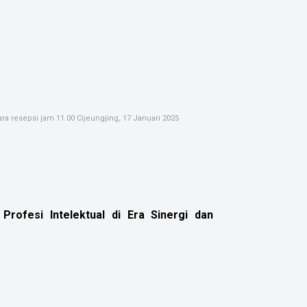
 resepsi jam 11.00 Cijeungjing, 17 Januari 2025
rofesi Intelektual di Era Sinergi dan