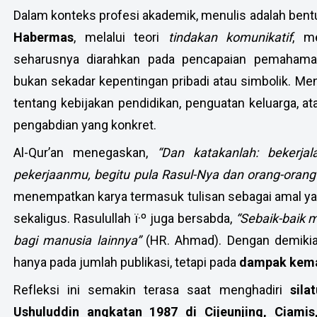
Dalam konteks profesi akademik, menulis adalah ben
Habermas
, melalui teori
tindakan komunikatif
, m
seharusnya diarahkan pada pencapaian pemahama
bukan sekadar kepentingan pribadi atau simbolik. Menu
tentang kebijakan pendidikan, penguatan keluarga, a
pengabdian yang konkret.
Al-Qur’an menegaskan,
“Dan katakanlah: bekerj
pekerjaanmu, begitu pula Rasul-Nya dan orang-oran
menempatkan karya termasuk tulisan sebagai amal yang
sekaligus. Rasulullah
ï·º
juga bersabda,
“Sebaik-baik 
bagi manusia lainnya”
(HR. Ahmad). Dengan demikian
hanya pada jumlah publikasi, tetapi pada
dampak kema
Refleksi ini semakin terasa saat menghadiri
sila
Ushuluddin angkatan 1987 di Cijeunjing, Ciami