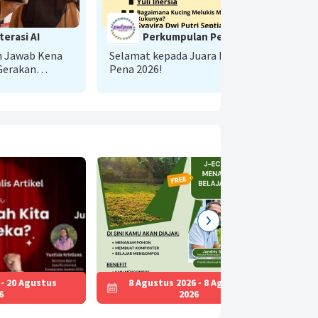
terasi AI
Perkumpulan Pencinta
Cerpen
h Jawab Kena
Selamat kepada Juara Pesta
ME
 Gerakan
Pena 2026!
DE
mbuhkan Minat
KO
 - 20 Agustus
8 Agustus 2026 - 8 Agustus
6
2026