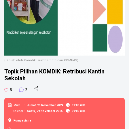
(Diolah oleh Komdik, sumber foto dari KOMPAS)
Topik Pilihan KOMDIK: Retribusi Kantin
Sekolah
5
2
Mulai
:
Jumat, 29 November 2024
09:00 WIB
Selesai
:
Sabtu, 29 November 2025
09:00 WIB
Kompasiana