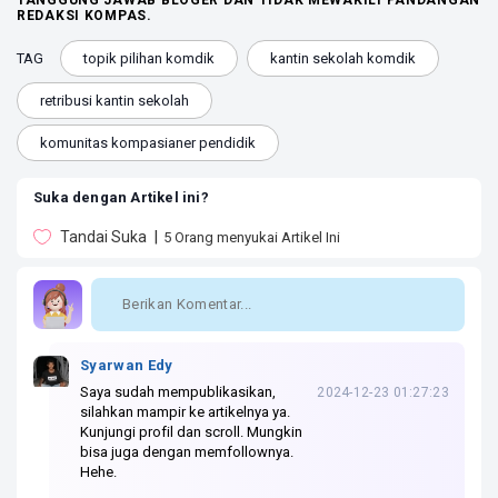
TANGGUNG JAWAB BLOGER DAN TIDAK MEWAKILI PANDANGAN
REDAKSI KOMPAS.
TAG
topik pilihan komdik
kantin sekolah komdik
retribusi kantin sekolah
komunitas kompasianer pendidik
Suka dengan Artikel ini?
Tandai Suka
5
Orang menyukai Artikel Ini
Syarwan Edy
Saya sudah mempublikasikan,
2024-12-23 01:27:23
silahkan mampir ke artikelnya ya.
Kunjungi profil dan scroll. Mungkin
bisa juga dengan memfollownya.
Hehe.