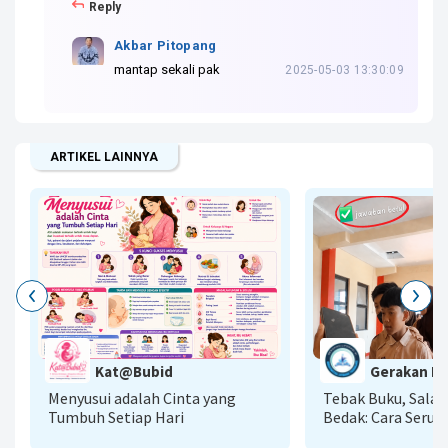
Reply
Akbar Pitopang
mantap sekali pak
2025-05-03 13:30:09
ARTIKEL LAINNYA
G
Kat@Bubid
Gerakan Lit
A
Menyusui adalah Cinta yang
Tebak Buku, Sala
Tumbuh Setiap Hari
Bedak: Cara Seru 
Literasi AI Menu