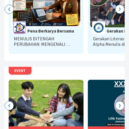
Pena Berkarya Bersama
Gerakan Lit
MENULIS DITENGAH
Gerakan Literasi A
PERUBAHAN: MENGENALI
Alpha Menulis di E
DASBOARD BARU DENGAN
SIKAP ADAPTIF
EVENT