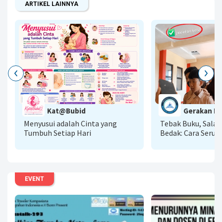
ARTIKEL LAINNYA
G
Kat@Bubid
Gerakan Lit
A
Menyusui adalah Cinta yang
Tebak Buku, Sala
Tumbuh Setiap Hari
Bedak: Cara Seru 
Literasi AI Menu
Baca
EVENT