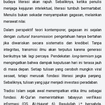
budaya literasi akan rapuh. Sebaliknya, ketika penulis
menjaga kejujuran intelektual, literasi tumbuh bermartabat.
Menulis bukan sekadar menyampaikan gagasan, melainkan
merawat nilai.
Dalam perspektif teori kontemporer, gagasan ini sejalan
dengan
cultural transmission
: pengetahuan hanya bertahan
jika diwariskan secara sistematis dan kredibel. Tanpa
integritas, transmisi ilmu akan terputus karena generasi
berikutnya tak lagi percaya. Pendekatan
long-termism
juga
mengingatkan bahwa dampak keputusan hari ini terasa jauh
di masa depan. Setiap tulisan yang ceroboh mungkin viral
sesaat, tetapi merusak fondasi literasi jangka panjang.
Sebaliknya, tulisan yang jujur menjadi investasi peradaban.
Tradisi Islam sejak awal menempatkan etika ilmu sebagai
fondasi. Al-Qur’an memerintahkan tabayyun verifikasi
informasi (QS. Al-Hujurat: 6). Rasulullah
ï·º
bersabda,