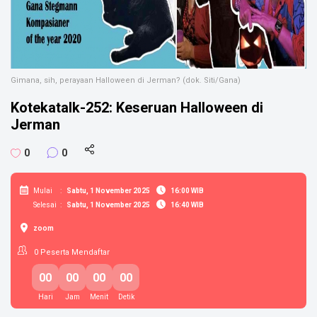
Gimana, sih, perayaan Halloween di Jerman? (dok. Siti/Gana)
Kotekatalk-252: Keseruan Halloween di
Jerman
0
0
Mulai
:
Sabtu, 1 November 2025
16:00 WIB
Selesai
:
Sabtu, 1 November 2025
16:40 WIB
zoom
0
Peserta Mendaftar
00
00
00
00
Hari
Jam
Menit
Detik