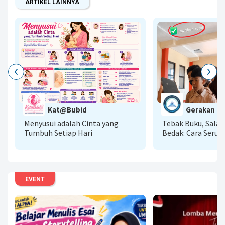
ARTIKEL LAINNYA
G
Kat@Bubid
Gerakan Lit
A
Menyusui adalah Cinta yang
Tebak Buku, Sala
Tumbuh Setiap Hari
Bedak: Cara Seru 
Literasi AI Menu
Baca
EVENT